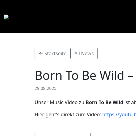
← Startseite
All News
Born To Be Wild 
29.08.2025
Unser Music Video zu
Born To Be Wild
ist a
Hier geht’s direkt zum Video:
https://youtu.